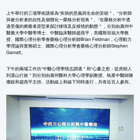
上午舉行的三場學術講座為“疾病的意義與生命的安頓＂、“分析師
與被分析者的自性及個體化一榮格分析視角＂、“在榮格分析中透
過受傷的療癒者原型來探討移情及反移情的動態＂，分別由廣州中
醫藥大學中醫學博士、中醫臨床醫師趙燕平，美國斯坦福大學教
授、國際心理分析學會榮格心理分析師Brian Feldman，心理動力
學理論與實務碩士、國際心理分析學會榮格心理分析師Stephen
Gamatt。
下午的兩場工作坊“中醫心理學情志調適＂和“心畫之愈：從房樹人
到溪山行旅＂則分別由廣州醫科大學心理學副教授、執業中醫師陳
燦銳和趙燕平主持。活動線上和線下同時進行，共有近百人參與。