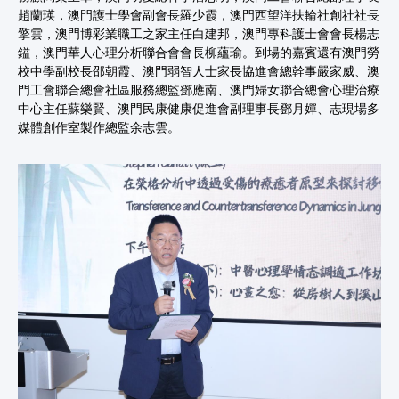
趙蘭瑛，澳門護士學會副會長羅少霞，澳門西望洋扶輪社創社社長
擎雲，澳門博彩業職工之家主任白建邦，澳門專科護士會會長楊志
鎰，澳門華人心理分析聯合會會長柳蘊瑜。到場的嘉賓還有澳門勞
校中學副校長邵朝霞、澳門弱智人士家長協進會總幹事嚴家威、澳
門工會聯合總會社區服務總監鄧應南、澳門婦女聯合總會心理治療
中心主任蘇樂賢、澳門民康健康促進會副理事長鄧月嬋、志現場多
媒體創作室製作總監余志雲。