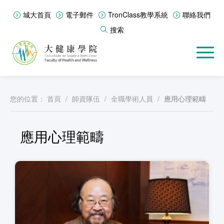
城大首頁
電子郵件
TronClass教學系統
聯絡我們
搜索
您的位置：
首頁
/
師資隊伍
/
全職學術人員
/
應用心理範疇
應用心理範疇