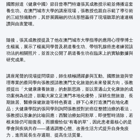
國際頻道《健康中國》節目曾專門特邀張其成教授示範並傳播這套
養生功。在澳門城市大學的講座現場，張教授也親自示範了導引術
的三組預備動作，其舒展圓融的功法形態贏得了現場聽眾的連連稱
讚與由衷驚嘆。
隨後，張其成教授提及了他在澳門城市大學指導的應用心理學博士
生楊嵐，展示了楊嵐同學普及易道養生功、帶領乳腺癌患者練習該
功法的相關照片，並首次公開了易道養生功在臨床上的實驗數據與
研究成果。
講座尾聲的現場提問環節，師生積極踴躍參與互動。國際旅遊與管
理專業的蔡同學向張教授請教澳門文化旅遊的未來發展方向，張教
授提出「大健康康養旅遊」的創新思路，並以景邁山文化康旅的成
功案例為佐證，鼓勵大家立足澳門本地化優勢，深耕生態旅遊、長
期旅居、醫療保健旅遊等特色賽道，靜下心來打造澳門在地化產
品；大健康學院的張同學則詢問張教授對於癌症整體治療的看法，
張教授以形象的比喻回應：西醫治療如同割草，即便暫時清除，若
根未除仍可能復長，而腫瘤恰似“有毒的草”，因此患者最核心的是
學會與疾病共存——通過調整心態、改善生活方式提升自身免疫
力，進而延長生存週期、提高生活質量。