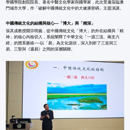
學國學院創院院長、著名中醫文化學家與國學家，此次受邀蒞臨澳
門城市大學，作「破解中國傳統文化中的大健康密碼」主題演講。
中國傳統文化的結構與核心—「博大」與「精深」
張其成教授開宗明義，從中國傳統文化「博大」的外在結構與「精
神」的核心內核切入，系統闡釋了中華文化「一源三流、兩支六
經」的體系脈絡──以「易」為文化源頭，深入剖析了三皇與三
易、三聖與《週易》之間的深層關聯。