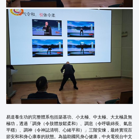
易道養生功的完整體系包括築基功、小太極、中太極、大太極及無
極功，透過「調身（令肢體放鬆柔和）、調息（令呼吸綿長、氣息
平穩）、調神（令神誌清明、心緒平和）」三階安煉，最終實現百
節安和和身心康泰的狀態。為協助國民身心健康，中央電視台中文