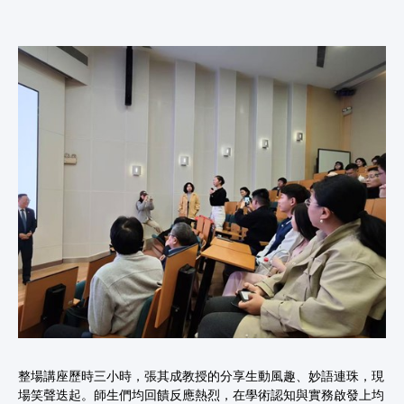
整場講座歷時三小時，張其成教授的分享生動風趣、妙語連珠，現
場笑聲迭起。師生們均回饋反應熱烈，在學術認知與實務啟發上均