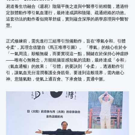
易道養生功融合《週易》陰陽平衡之道與中醫導引術精髓，透過特
定肢體動作導引氣血運行，最終達成調和陰陽、疏通經絡的功效。
這套功法的動作看似簡單舒緩，實則蘊含深厚的易學原理與中醫智
慧。
正式修練前，需先進行三組導引預備動作，旨在“導氣令和、引體
令柔”，其理念借鑒自《馬王堆導引圖》。 「導氣」的核心在於令
「一氣周流」順暢無礙，而要實現這一點，關鍵在於保持心神虛靜
——唯有心無雜念，方能統攝並感知氣的流動，最終達成「令和」
（氣血通暢）的效果；「引體」的要訣則「令柔」，透過動作引
引，讓氣血充分濡潤養護全身筋骨。要達到這般境界，需內斂心
神、意隨氣動，使氣上通百會、下承會陰，貫通中脈。