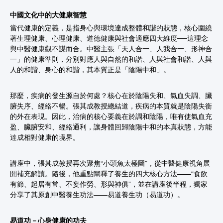
中國文化中的大健康智慧
當代健康的定義，是指身心與環境達成整體和諧的狀態，核心圍繞
著生理健康、心理健康、道德健康與社會適應四大維度──這理念
與中醫健康觀不謀而合。中醫主張「天人合一、人我合一、形神合
一」的健康準則，分別對應人與自然的和諧、人與社會和諧、人與
人的和諧、身心的和諧，其本質正是「陰陽中和」。
那麼，疾病的發生源自於何處？核心在於陰陽失和、氣血失調、臟
腑失序、經絡不暢。張其成教授總結道，疾病的本質就是陰陽失衡
的外在表現。因此，治病的核心要義在於調和陰陽，唯有使氣血充
盈、臟腑安和、經絡通利，讓身體回歸陰陽中和的本真狀態，方能
達成相對健康的境界。
講座中，張其成教授再次聚焦“小頭魚太極圖”，從中醫健康視角展
開補充解讀。隨後，他重點闡釋了養生的四大核心方法——“食飲
有節、起居有常、不妄作勞、形與神俱”，並在講座後半程，獨家
分享了其原創中醫養生功法——易道養生功（易道功）。
易道功－心身健康的功夫