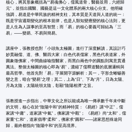
核心，將其形象概括為““易魂佛心，儒風道骨，醫藝並用，六經歸
元”，並指出國醫、國藝是這一文化體系的兩大核心分支。他明確
強調，易道是中華民族的精神支柱，其本質是天道與人道的統一：
既是宇宙週期變化的根本規律，也是人類知變應變的核心法則，更
是人生為人謀事的至高智慧；而「易」的核心要義可歸結為「三
易」——變易、不易與簡易。
講座中，張教授也對「小頭魚太極圖」進行了深度解讀，其設計巧
妙貫融儒、道、佛、醫四大家：白色代表儒家，黑色代表道家，外
圓象徵佛家，中間曲線喻指醫家，而黑白兩色中的圓點則寓意貫通
萬法。整個太極圖的核心即為“易”，濃縮了儒釋道醫的底層邏輯與
最高哲學。他首先對「易」字展開字源解析：其一，字形含蜥蜴善
變之意，暗合“變易”之理；其二，上為“日”、下為“月”，日為太陽、
月為太陰，太陽統領太陰，彰顯“陰陽相濟”之旨。
張教授進一步指出，中華文化之所以能成為唯一傳承數千年未中斷
的文明，核心在於“陰陽中和”的精神特質：《易經》講“中正”，儒
家講“中庸”，道家講“中氣”，佛家講“中觀”； 《易經》尚“太和”，儒
家重“仁和”，道家倡導“柔和”，佛家求“圓和”——諸家思想殊途同
歸，最終都指向“陰陽中和”的至高境界。