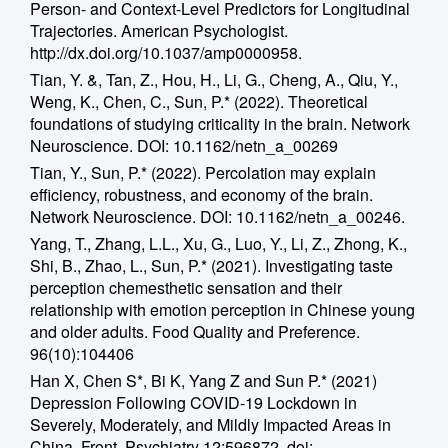
Person- and Context-Level Predictors for Longitudinal
Trajectories. American Psychologist.
http://dx.doi.org/10.1037/amp0000958.
Tian, Y. &, Tan, Z., Hou, H., Li, G., Cheng, A., Qiu, Y.,
Weng, K., Chen, C., Sun, P.* (2022). Theoretical
foundations of studying criticality in the brain. Network
Neuroscience. DOI: 10.1162/netn_a_00269
Tian, Y., Sun, P.* (2022). Percolation may explain
efficiency, robustness, and economy of the brain.
Network Neuroscience. DOI: 10.1162/netn_a_00246.
Yang, T., Zhang, L.L., Xu, G., Luo, Y., Li, Z., Zhong, K.,
Shi, B., Zhao, L., Sun, P.* (2021). Investigating taste
perception chemesthetic sensation and their
relationship with emotion perception in Chinese young
and older adults. Food Quality and Preference.
96(10):104406
Han X, Chen S*, Bi K, Yang Z and Sun P.* (2021)
Depression Following COVID-19 Lockdown in
Severely, Moderately, and Mildly Impacted Areas in
China. Front. Psychiatry 12:596872. doi: