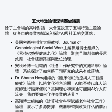
五大特邀論壇深耕關鍵議題
除了主會場的高峰對話，大會還設置了五場特邀主題論
壇，從各自的專業領域深入探討AI與社工的交匯點：
美國密西根州立大學教授、Journal of
Gerontological Social Work主編孫飛博士組織的
《累積劣勢與健康老化》論壇，聚焦早期創傷的長尾
效應、社會緩衝路徑與數位治理。
安秋玲博士組織的《社會工作研究中的實施科學》論
壇，系統探討了如何將干預研究的成果有效落地。
Dr. Sharon How組織的《臨床催眠治療與人工智能
療效》論壇，以跨文化視角追問：AI能否替代真人治
療師進行臨床催眠？當同理心和溝通可能因AI介入而
流失，我們要如何守住專業的邊界？
高翔博士組織的《計算社會科學賦能老年社會工作》
論壇，展示了多源數據、機器學習與政策評估的前沿
應用。