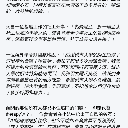
和惴惴不安，同時又實實在在地增加了很多具身的、認知
的、啟發性的經驗。
」
來自一位基層工作的社工分享：「
相聚濠江，赴一場亞太
社工領域的學術之約，帶著基層青少年社工的實踐困惑而
來，滿載新理念與新思路而歸。社工成長永遠在路上！
」
一位海外學者則幽默地說：「
感謝城市大學的師生組織了
這麼棒的會議！說實話，參加了那麼多次國際會議，我覺
得這次的會議體驗感最好，可以和同行們深度交流。城市
大學的招待特別熱情周到。我和朋友開玩笑說，請我們去
海灣餐廳這麼貴的地方吃飯，希望城市大學不會賠錢。策
劃這樣一場大型會議，千頭萬緒，不能想像你們背後付出
了多少時間和精力！
」
而關於那個所有人都忍不住追問的問題：「AI能代替
therapy嗎？」一位參會者在小結中給出了自己的答案：
「
AI能穩穩地接住你，但它不能夠在真實而不可預測的
『雙人交際舞』中完成神經重塑。療癒是我們願意帶著自