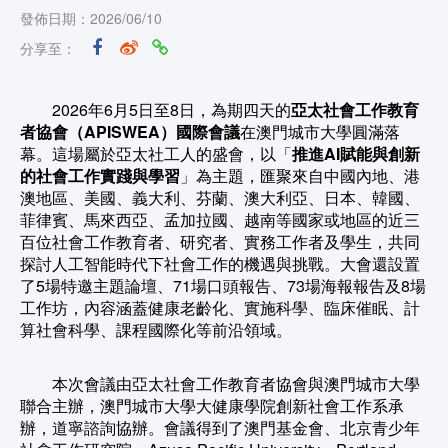
發佈日期：2026/06/10
分享至：
2026年6月5日至8日，為期四天的
亞太社會工作教育
者協會（APISWEA）國際會議
在澳門城市大學圓滿落
幕。這場屬於亞太社工人的盛會，以「
推進AI賦能與創新
的社會工作實踐與學習
」為主題，匯聚來自中國內地、港
澳地區、美國、義大利、芬蘭、澳大利亞、日本、韓國、
菲律賓、馬來西亞、孟加拉國、越南等國家或地區的近三
百位社會工作教育者、研究者、實務工作者及學生，共同
探討人工智能時代下社會工作的機遇與挑戰。大會還設置
了5場特邀主題論壇、71場口頭報告、73場海報報告及8場
工作坊，內容涵蓋健康老齡化、實施科學、臨床催眠、計
算社會科學、課程國際化等前沿領域。
本次會議由亞太社會工作教育者協會與澳門城市大學
聯合主辦，澳門城市大學大健康學院創新社會工作系承
辦，道寧諮詢協辦。會議得到了澳門基金會、北京青少年