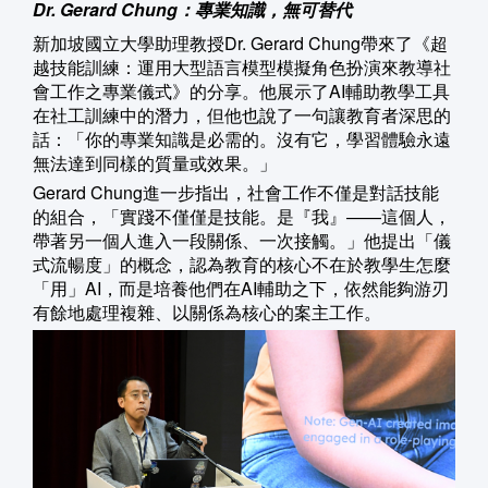
Dr. Gerard Chung：專業知識，無可替代
新加坡國立大學助理教授Dr. Gerard Chung帶來了《超
越技能訓練：運用大型語言模型模擬角色扮演來教導社
會工作之專業儀式》的分享。他展示了AI輔助教學工具
在社工訓練中的潛力，但他也說了一句讓教育者深思的
話：「你的專業知識是必需的。沒有它，學習體驗永遠
無法達到同樣的質量或效果。」
Gerard Chung進一步指出，社會工作不僅是對話技能
的組合，「實踐不僅僅是技能。是『我』——這個人，
帶著另一個人進入一段關係、一次接觸。」他提出「儀
式流暢度」的概念，認為教育的核心不在於教學生怎麼
「用」AI，而是培養他們在AI輔助之下，依然能夠游刃
有餘地處理複雜、以關係為核心的案主工作。