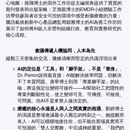
心地圖；孫飛博士的寫作工作坊從主編視角提供了寶貴的
期刊發表和出版策略；芷旭龍博士的EMDR小組體驗工作
坊帶領參與者在安全可控的環境中感受創傷療癒的力量；
騰訊氣候創新中心產品總監周穎雅博士的AI為善工作坊則
展示了如何將AI嵌入非營利組織行政、教育與實務研究的
核心流程。
會議傳遞人機協同，人本為先
縱觀三天密集的交流，幾條清晰而堅定的共識浮現出來
AI的定位是「工具」和「腳手架」，不是「替身」
。
Dr. Perron說得最直接：AI能解決效率問題，但解決
不了本質問題。唐寧博士則用「專業腳手架」的比
喻，將這個定位變得可操作——AI幫助社工把隱性的
專業判斷顯性化，使之變得可見、可傳授、可檢視、
可問責。但AI不是來替人做決定的。
療癒的核心永遠是人與人之間真實的相遇
。劉婷博士
的演講是整場會議最令人難忘的時刻之一。她提醒所
有人：AI可以穩穩地接住你，但不能在那場真實而不
可預測的「雙人交際舞」中完成神經重塑。「我們的