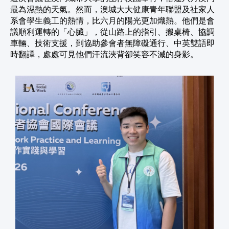
最為濕熱的天氣。然而，澳城大大健康青年聯盟及社家人
系會學生義工的熱情，比六月的陽光更加熾熱。
他們是會
議順利運轉的「心臟」，從山路上的指引、搬桌椅、協調
車輛、技術支援，到協助參會者無障礙通行、中英雙語即
時翻譯，處處可見他們汗流浹背卻笑容不減的身影。