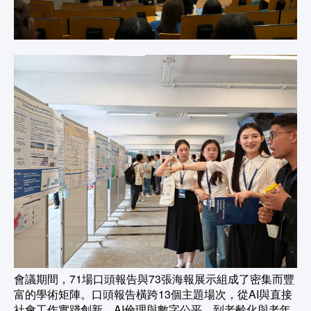
會議期間，71場口頭報告與73張海報展示組成了密集而豐
富的學術矩陣。口頭報告橫跨13個主題場次，從AI與直接
社會工作實踐創新、AI倫理與數字公平，到老齡化與老年