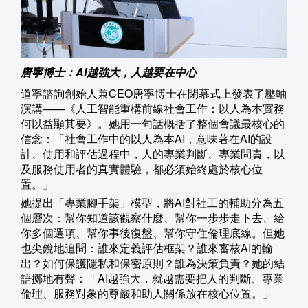
唐寧博士：AI越強大，人越要在中心
道寧諮詢創始人兼CEO唐寧博士在閉幕式上發表了壓軸
演講——《人工智能重構前線社會工作：以人為本實務
何以益顯其要》。她用一句話概括了整個會議最核心的
信念：「社會工作中的以人為本AI，意味著在AI的設
計、使用和評估過程中，人的專業判斷、專業問責，以
及服務使用者的真實體驗，都必須始終處於核心位
置。」
她提出「專業腳手架」模型，將AI對社工的輔助分為五
個層次：幫你知道該觀察什麼、幫你一步步走下去、給
你多個選項、幫你事後復盤、幫你守住倫理底線。但她
也尖銳地追問：誰來定義評估框架？誰來審核AI的輸
出？如何保護隱私和保密原則？誰為決策負責？她的結
語擲地有聲：「AI越強大，就越需要把人的判斷、專業
倫理、服務對象的尊嚴和助人關係放在核心位置。」