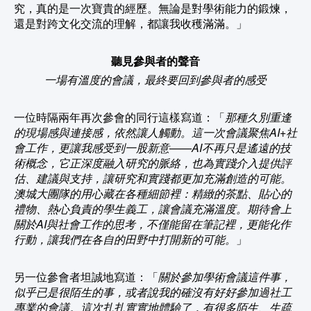
究，真的是一次寶貴的經歷。無論是對學術能力的鍛煉，
還是對跨文化交流的理解，都讓我收穫滿滿。」
聽見參與者的聲音
一場有溫度的會議，最終要回到參與者的感受
一位時隔兩年再次參會的同行這樣寫道：「
那種久別重逢
的現場感與連接感，依然讓人觸動。這一次會議聚焦AI+社
會工作，更讓我感受到一股新意——AI不再只是遙遠的技
術概念，它正深度融入研究的脈絡，也為實踐介入提供評
估、建議與支持，讓研究和實踐都更加充滿創造的可能。
澳城大團隊的用心藏在各種細節裡：精緻的茶點、貼心的
禮物、熱心負責的學生義工，讓會議充滿溫度。期待會上
關於AI與社會工作的思考，不僅能留在筆記裡，更能化作
行動，讓我們在各自的田野中打開新的可能。
」
另一位參會者坦誠地寫道：「
關於參加學術會議這件事，
似乎已是很陌生的事，或者說我的確沒有好好參加過社工
專業的會議。這次扎扎實實地體驗了，有很多陌生、生疏