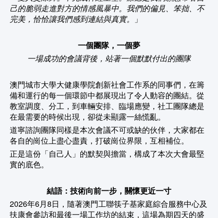
己的脆弱走進對方的情感風暴中。我們的偏見、笨拙、不
完美，恰恰讓我們感到連結與真實。
」
一個團隊，一個夢
一場成功的會議背後，站著一個默默付出的團隊
澳門城市大學大健康學院創新社會工作系的同事們，在籌
備和運行的每一個環節中都展現出了令人動容的團結。從
教室調度、分工，到車輛安排、臨場應變，社工團隊總是
在最需要的時候出現，卻從未顯露一絲慌亂。
道寧諮詢團隊同樣是本次會議不可或缺的伙伴，大家都在
各自的崗位上盡心盡責，打破崗位界限，互相補位。
正是這份「自己人」的默契與擔當，構成了本次大會最堅
實的底色。
結語：技術向前一步，關懷更近一寸
2026年6月8日，隨著澳門工聯筷子基家庭綜合服務中心及
扶康會參訪和最後一場工作坊的結束，這場為期四天的盛