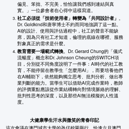
偏見、笨拙、不完美，恰恰讓我們感到連結與真
實。」一位參會者在心得中這樣寫道。
社工必須從「技術使用者」轉變為「共同設計者」
。
Dr. Goldkind和唐寧博士不約而同地強調了這一點。
AI的設計、使用與評估過程中，社工的聲音不能缺
席，因為只有社工才知道，倫理的底線在哪裡、服務
對象真正的需求是什麼。
教育需要一場範式轉換
。Dr. Gerard Chung的「儀式
流暢度」概念和Dr. Johnson Cheung的SWITCH項
目，分別從不同角度說明了一件事：AI時代的社工教
育，不能停留在教學生「怎麼用AI」，而要培養他們
在AI輔助下，依然能夠獨立思考、批判分析、做出專
業判斷的能力。當學生可以借助AI完成作業時，教師
的評價重點應該從作業結構轉向對情境脈絡的理解、
批判性思考的深度，以及那些AI無法模擬的人性溫
度。
大健康學生汗水與微笑的青春印記
這次會議在澳門城市大學的氹仔校園舉行，恰逢六月澳門