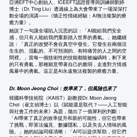
亞洲EFT中心創始人、ICEEFT認證督導與訓練師劉婷
博士（Dr. Ting Liu）透過線上為大會帶來了一場深深打
動全場的演講——《矯正性情緒經驗：AI無法複製的療
癒力量》。
她說了一句讓全場陷入沉思的話：「AI能給我們安全
感，但只有人能給我們重新踏入世界的勇氣。」她繼續
說：「真正的改變不會在真空中發生。它發生在兩個活
生生的、混亂的、不可預測的、有時痛苦的人之間的空
間裡。」當每一個技術性的技能都能被編碼時，剩下來
的只有勇氣，那種願意帶著自己的脆弱，走進對方情感
風暴中的勇氣。這正是AI永遠無法複製的療癒力量。
Dr. Moon Jeong Choi：效率來了，但風險也來了
韓國科學技術院（KAIST）副教授Dr. Moon Jeong
Choi（崔文禎博士）以《賦能還是取代？——人工智能
與社會工作的未來》為題，拋出了一個犀利的判斷：
「AI帶來了真正的效率提升和新的可能性，但它也帶來
了挑戰，即算法偏見、數據隱私，以及失去人情味的風
險。」她的結論同樣清晰：「AI可以提供幫助，但它們