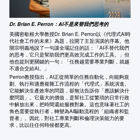
Dr. Brian E. Perron：AI不是來替我們思考的
美國密歇根大學教授Dr. Brian E. Perron以《代理式AI時
代社會工作的未來》為題，拉開了主旨演講的序幕。他
開宗明義地說了一句讓全場記住的話：「AI不替代我們
的思考，它只是幫助我們更高效完成工作的工具。」但
他也提到更關鍵的一句：「任務越需要專業判斷，就越
不適合交給AI。」
Perron教授指出，AI正從簡單的任務自動化，向能夠規
劃、執行和適應複雜工作流程的「代理式」系統演進。
它能解決生產效率的問題，卻無法告訴你「應該解決什
麼問題」。它最大的價值，是幫社工從繁瑣的日常行政
中解放出來，把時間還給服務對象。這也意味著社工的
角色需要從執行者，轉變為AI驅動流程的「組織者和監
督者」。因此，對社工專業判斷和倫理決策能力的要
求，比以往任何時候都更高。