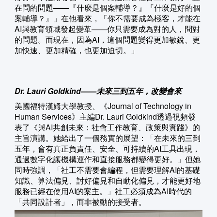
在問的問題——『什麼是個案輔導？』『什麼是好的個
案輔導？』」在他看來，「你不需要成為極客，才能在
AI與教育領域發起變革——你只需要成為對的人，問對
的問題。而現在，因為AI，這個問題變得更加敏銳、更
加快速、更加精確，也更加迫切。」
Dr. Lauri Goldkind——未來三到五年，改變會來
美國福特漢姆大學教授、《Journal of Technology in
Human Services》主編Dr. Lauri Goldkind透過視頻發
表了《與AI共創未來：社會工作教育、政策與實踐》的
主旨演講。她給出了一個務實的展望：「在未來的三到
五年，會有真正負責任、安全、可持續的AI工具出現，
通過數字化讓機構運作和直接服務都變得更好。」但她
同時強調，「社工不需要會編程，但需要理解AI的基礎
知識、算法偏見、討好偏見和自動化偏見，才能更好地
服務已經在使用AI的案主。」社工必須成為AI時代的
「共同設計者」，而非被動的接受者。