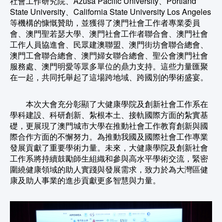
社會工作研究院、Azusa Pacific University、Portland
State University、California State University Los Angeles
等機構的慷慨贊助，並獲得了澳門社會工作者專業委員
會、澳門聖若瑟大學、澳門社會工作者聯合會、澳門社會
工作人員協進會、民眾建澳聯盟、澳門街坊會聯合總會、
澳門工會聯合總會、澳門婦女聯合總會、聖公會澳門社會
服務處、澳門明愛等眾多單位的鼎力支持。這些力量匯聚
在一起，共同托舉起了這場跨地域、跨國別的學術盛宴。
本次大會充分彰顯了大健康學院及創新社會工作系在
學科建設、科研創新、紮根本土、接軌國際方面的紮實基
礎，更展現了澳門城市大學在推動社會工作教育創新與國
際合作方面的不懈努力。為推動我國及國際社會工作專業
發展貢獻了重要學術力量。未來，大健康學院及創新社會
工作系將持續鼓勵師生組織和參與高水平學術交流，緊密
圍繞健康領域的助人實踐與發展需求，致力於為大灣區健
康及助人事業的進步貢獻更多智慧與力量。