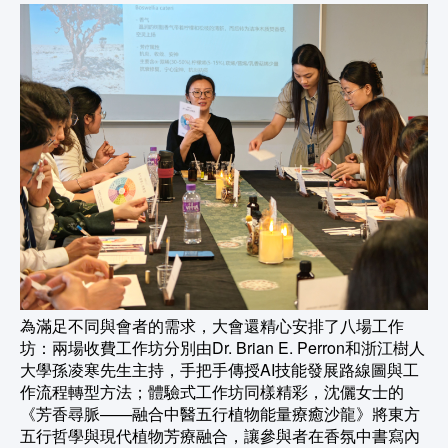
為滿足不同與會者的需求，大會還精心安排了八場工作
坊：兩場收費工作坊分別由Dr. Brian E. Perron和浙江樹人
大學孫凌寒先生主持，手把手傳授AI技能發展路線圖與工
作流程轉型方法；體驗式工作坊同樣精彩，沈儷女士的
《芳香尋脈——融合中醫五行植物能量療癒沙龍》將東方
五行哲學與現代植物芳療融合，讓參與者在香氛中書寫內