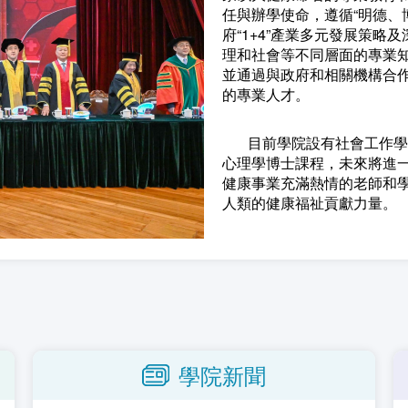
任與辦學使命，遵循“明德、
府“1+4”產業多元發展策
理和社會等不同層面的專業
並通過與政府和相關機構合
的專業人才。
目前學院設有社會工作學
心理學博士課程，未來將進
健康事業充滿熱情的老師和
人類的健康福祉貢獻力量。
學院新聞